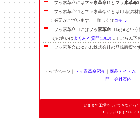
フッ素革命には
フッ素革命11
と
フッ素革命5
フッ素革命11とフッ素革命51とは用途(素材
く必要がございます。
詳しくは
コチラ
フッ素革命11には
フッ素革命11Light
という
その違いは
よくある質問(FAQ)
にてごらん下
フッ素革命はゆかわ株式会社の登録商標で
トップページ｜
フッ素革命紹介
｜
商品アイテム
問
｜
会社案内
いままで工場でしかできなかった
Copyright (C) 2007-201